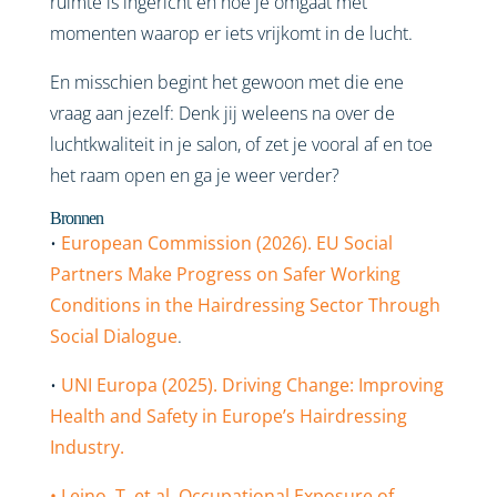
ruimte is ingericht en hoe je omgaat met
momenten waarop er iets vrijkomt in de lucht.
En misschien begint het gewoon met die ene
vraag aan jezelf: Denk jij weleens na over de
luchtkwaliteit in je salon, of zet je vooral af en toe
het raam open en ga je weer verder?
Bronnen
•
European Commission (2026). EU Social
Partners Make Progress on Safer Working
Conditions in the Hairdressing Sector Through
Social Dialogue
.
•
UNI Europa (2025). Driving Change: Improving
Health and Safety in Europe’s Hairdressing
Industry.
• Leino, T. et al. Occupational Exposure of