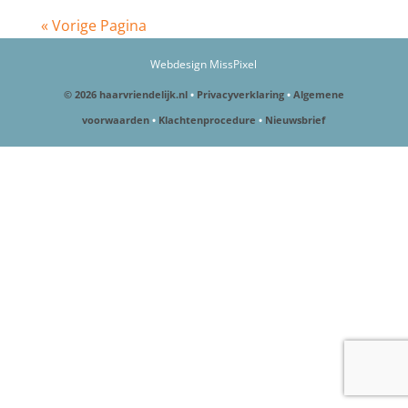
« Vorige Pagina
Webdesign MissPixel
© 2026 haarvriendelijk.nl
•
Privacyverklaring
•
Algemene
voorwaarden
•
Klachtenprocedure
•
Nieuwsbrief