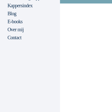
Kappersindex
Blog
E-books
Over mij
Contact