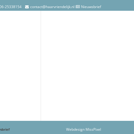
06-25338154
contact@haarvriendelijk.nl
Nieuwsbrief
Webdesign MissPixel
sbrief