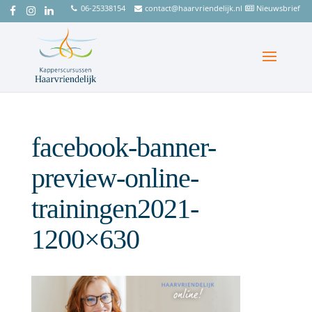
06-25338154
contact@haarvriendelijk.nl
Nieuwsbrief
facebook-banner-
preview-online-
trainingen2021-
1200×630