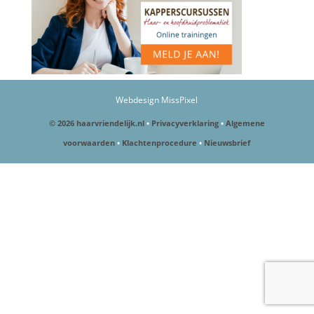
Webdesign MissPixel
© 2026 haarvriendelijk.nl
•
Privacyverklaring
•
Algemene
voorwaarden
•
Klachtenprocedure
•
Nieuwsbrief