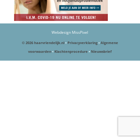
Webdesign MissPixel
© 2026 haarvriendelijk.nl
•
Privacyverklaring
•
Algemene
voorwaarden
•
Klachtenprocedure
•
Nieuwsbrief