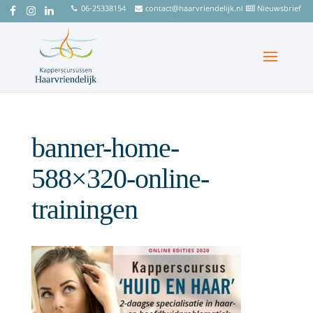
06-25338154
contact@haarvriendelijk.nl
Nieuwsbrief
banner-home-
588×320-online-
trainingen