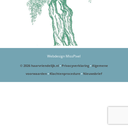
Webdesign MissPixel
© 2026 haarvriendelijk.nl
•
Privacyverklaring
•
Algemene
voorwaarden
•
Klachtenprocedure
•
Nieuwsbrief