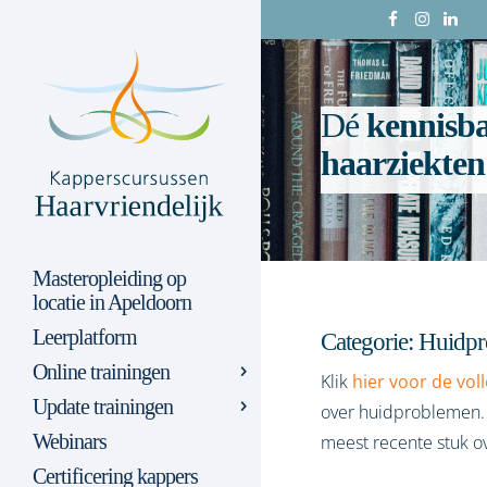
Dé
kennisb
haarziekten
Masteropleiding op
locatie in Apeldoorn
Leerplatform
Categorie: Huidp
Online trainingen
Klik
hier voor de vol
Update trainingen
over huidproblemen. 
Webinars
meest recente stuk 
Certificering kappers