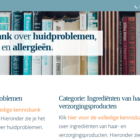
ank
over
huidproblemen
,
en
allergieën
.
roblemen
Categorie: Ingrediënten van ha
verzorgingsproducten
ledige kennisbank
Klik
hier voor de volledige kennisb
Hieronder zie je het
over ingrediënten van haar- en
over huidproblemen.
verzorgingsproducten. Hieronder zie