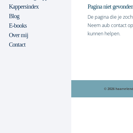
Pagina niet gevonde
Kappersindex
Blog
De pagina die je zoch
Neem aub contact op 
E-books
kunnen helpen.
Over mij
Contact
© 2026 haarvriend