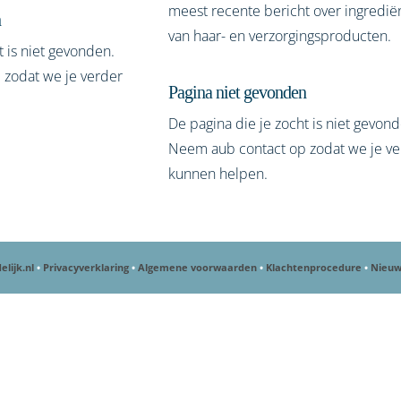
meest recente bericht over ingredië
n
van haar- en verzorgingsproducten.
t is niet gevonden.
zodat we je verder
Pagina niet gevonden
De pagina die je zocht is niet gevon
Neem aub contact op zodat we je ve
kunnen helpen.
elijk.nl
•
Privacyverklaring
•
Algemene voorwaarden
•
Klachtenprocedure
•
Nieuw