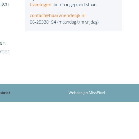
nten
trainingen
die nu ingepland staan.
contact@haarvriendelijk.nl
06-25338154 (maandag t/m vrijdag)
den.
rder
Webdesign MissPixel
sbrief