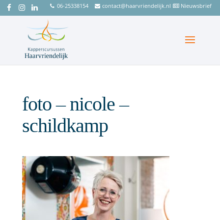
06-25338154
contact@haarvriendelijk.nl
Nieuwsbrief
foto – nicole –
schildkamp