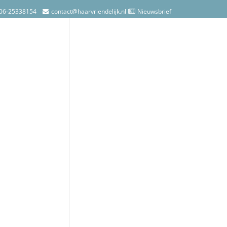
06-25338154
contact@haarvriendelijk.nl
Nieuwsbrief