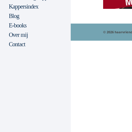
Kappersindex
Blog
E-books
© 2026 haarvriend
Over mij
Contact