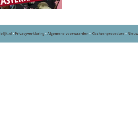
elijk.nl
•
Privacyverklaring
•
Algemene voorwaarden
•
Klachtenprocedure
•
Nieuw