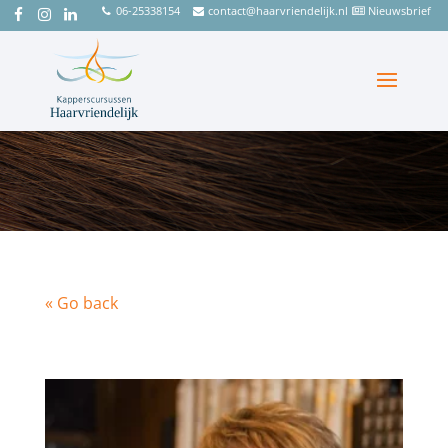
06-25338154
contact@haarvriendelijk.nl
Nieuwsbrief
« Go back