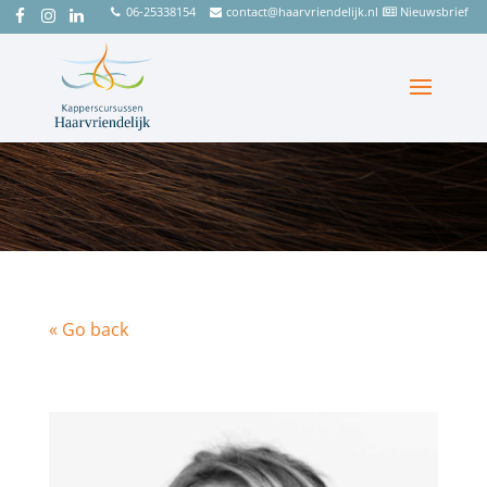
06-25338154
contact@haarvriendelijk.nl
Nieuwsbrief
« Go back