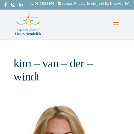
06-25338154
contact@haarvriendelijk.nl
Nieuwsbrief
kim – van – der –
windt