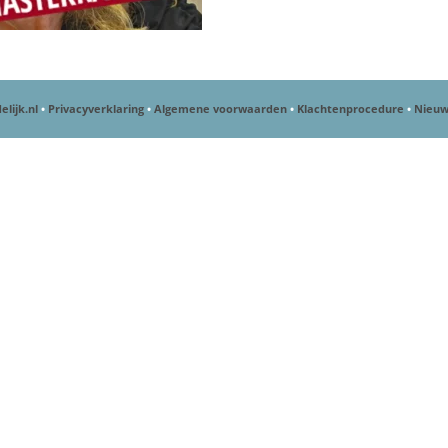
elijk.nl
•
Privacyverklaring
•
Algemene voorwaarden
•
Klachtenprocedure
•
Nieuw