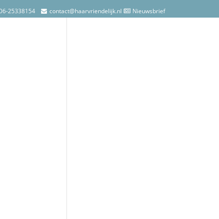
06-25338154
contact@haarvriendelijk.nl
Nieuwsbrief