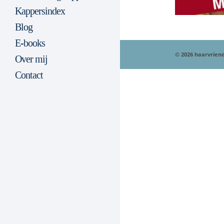
Kappersindex
Blog
E-books
© 2026 haarvriend
Over mij
Contact