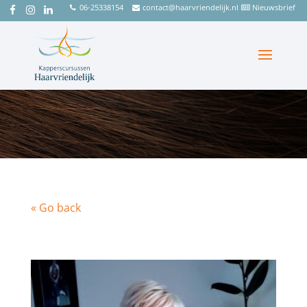
06-25338154
contact@haarvriendelijk.nl
Nieuwsbrief
« Go back