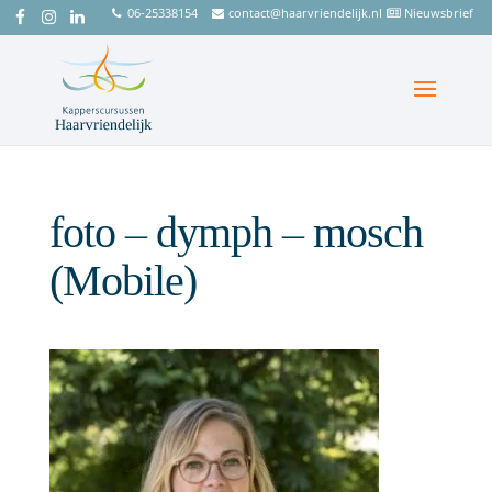
06-25338154
contact@haarvriendelijk.nl
Nieuwsbrief
foto – dymph – mosch
(Mobile)