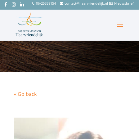
06-25338154
contact@haarvriendelijk.nl
Nieuwsbrief
« Go back