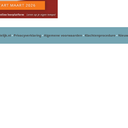
elijk.nl
•
Privacyverklaring
•
Algemene voorwaarden
•
Klachtenprocedure
•
Nieuw