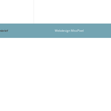
Webdesign MissPixel
sbrief