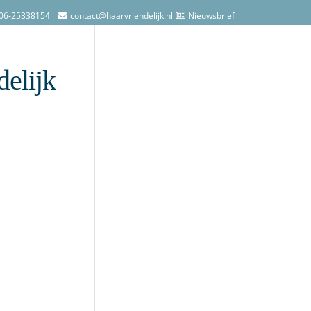
06-25338154
contact@haarvriendelijk.nl
Nieuwsbrief
delijk