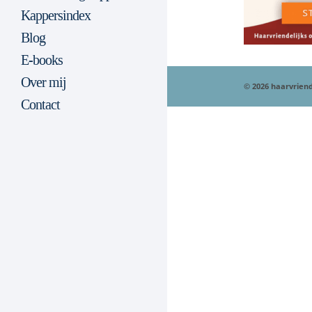
Kappersindex
Blog
E-books
Over mij
© 2026 haarvriend
Contact