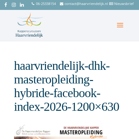
06-25338154
contact@haarvriendelijk.nl
Nieuwsbrief
haarvriendelijk-dhk-
masteropleiding-
hybride-facebook-
index-2026-1200×630