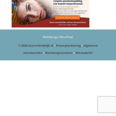
Webdesign MissPixel
© 2026 haarvriendelijk.nl
•
Privacyverklaring
•
Algemene
voorwaarden
•
Klachtenprocedure
•
Nieuwsbrief