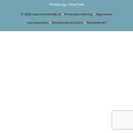
Webdesign MissPixel
© 2026 haarvriendelijk.nl
•
Privacyverklaring
•
Algemene
voorwaarden
•
Klachtenprocedure
•
Nieuwsbrief