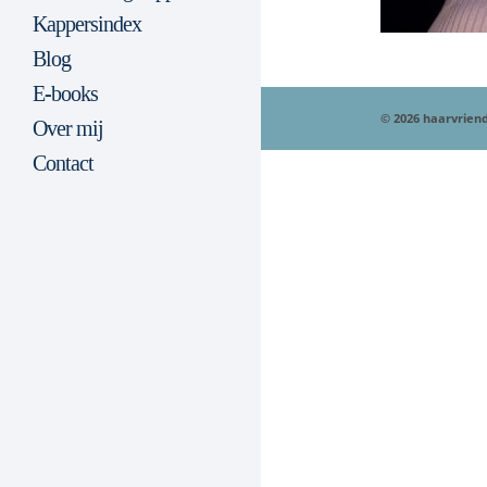
Kappersindex
Blog
E-books
© 2026 haarvriend
Over mij
Contact