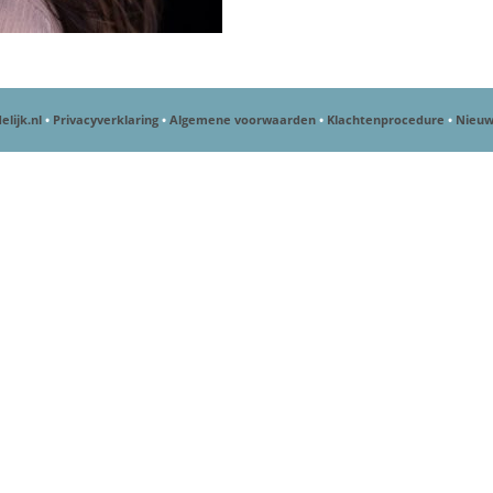
elijk.nl
•
Privacyverklaring
•
Algemene voorwaarden
•
Klachtenprocedure
•
Nieuw