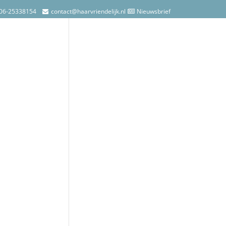
06-25338154
contact@haarvriendelijk.nl
Nieuwsbrief