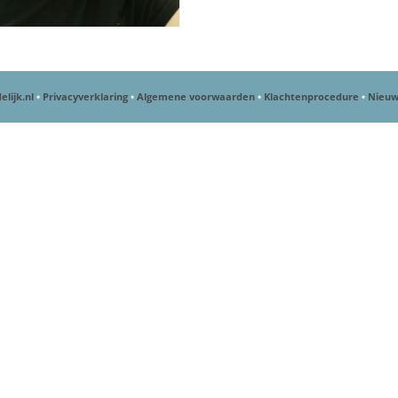
elijk.nl
•
Privacyverklaring
•
Algemene voorwaarden
•
Klachtenprocedure
•
Nieuw