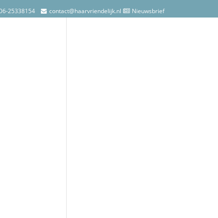
06-25338154
contact@haarvriendelijk.nl
Nieuwsbrief