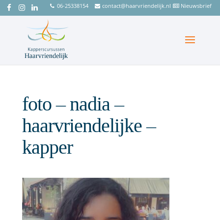
06-25338154
contact@haarvriendelijk.nl
Nieuwsbrief
foto – nadia –
haarvriendelijke –
kapper